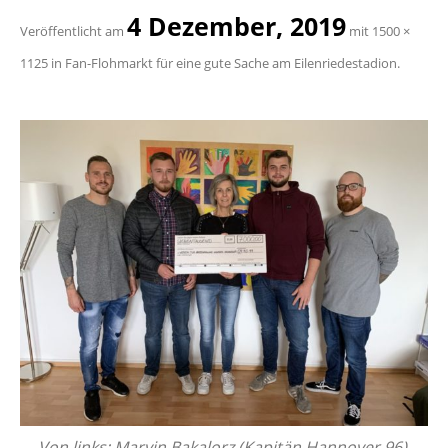
4 De­zem­ber, 2019
Ver­öf­fent­licht am
mit
1500 ×
1125
in
Fan-Floh­markt für eine gute Sache am Ei­len­rie­de­sta­di­on
.
Von links: Mar­vin Baka­lorz (Ka­pi­tän Han­no­ver 96),