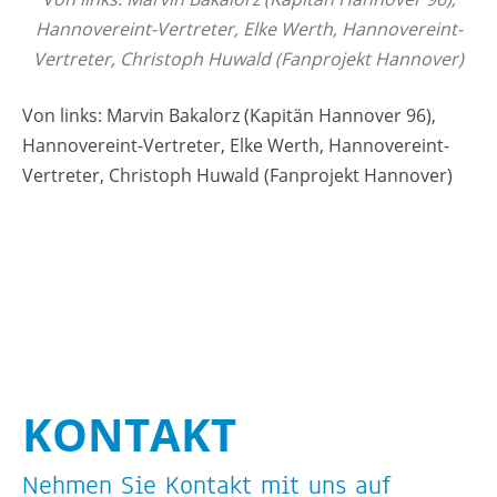
Han­no­ver­eint-Ver­tre­ter, Elke Werth, Han­no­ver­eint-
Ver­tre­ter, Chris­toph Hu­wald (Fan­pro­jekt Han­no­ver)
Von links: Mar­vin Baka­lorz (Ka­pi­tän Han­no­ver 96),
Han­no­ver­eint-Ver­tre­ter, Elke Werth, Han­no­ver­eint-
Ver­tre­ter, Chris­toph Hu­wald (Fan­pro­jekt Han­no­ver)
KON­TAKT
Neh­men Sie Kon­takt mit uns auf