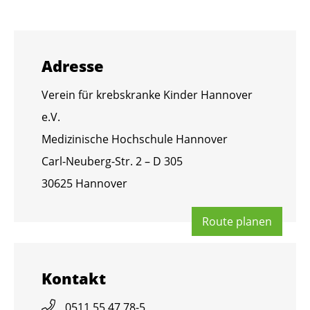
Adres­se
Ver­ein für krebs­kran­ke Kin­der Han­no­ver
e.V.
Me­di­zi­ni­sche Hoch­schu­le Han­no­ver
Carl-Neu­berg-Str. 2 – D 305
30625 Han­no­ver
Route pla­nen
Kon­takt
0511 55 47 78-5