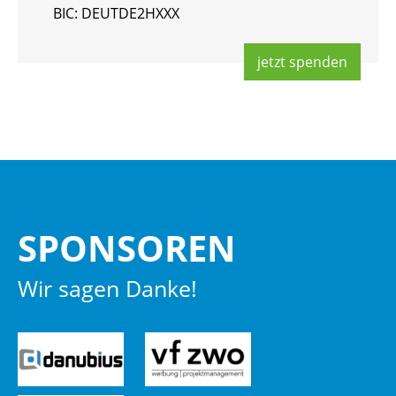
BIC: DEUT­DE2HXXX
jetzt spen­den
SPON­SO­REN
Wir sagen Danke!