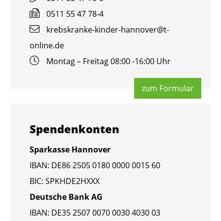
0511 55 47 78-4
krebs­kran­ke-kin­der-han­no­ver@​t-​
online.​de
Mon­tag – Frei­tag 08:00 -16:00 Uhr
zum For­mu­lar
Spen­den­kon­ten
Spar­kas­se Han­no­ver
IBAN: DE86 2505 0180 0000 0015 60
BIC: SPKHDE2HXXX
Deut­sche Bank AG
IBAN: DE35 2507 0070 0030 4030 03