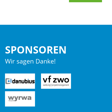
SPON­SO­REN
Wir sagen Danke!