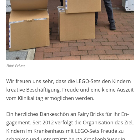
Bild: Pri­vat
Wir freu­en uns sehr, dass die LEGO-Sets den Kin­dern
krea­ti­ve Be­schäf­ti­gung, Freu­de und eine klei­ne Aus­zeit
vom Kli­nik­all­tag er­mög­li­chen wer­den.
Ein herz­li­ches Dan­ke­schön an Fairy Bricks für ihr En­
ga­ge­ment. Seit 2012 ver­folgt die Or­ga­ni­sa­ti­on das Ziel,
Kin­dern im Kran­ken­haus mit LEGO-Sets Freu­de zu
schen­ken und un­ter­stützt heute Kran­ken­häu­ser in