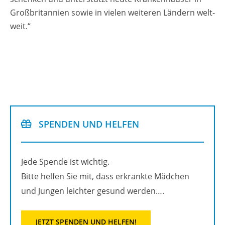
Großbri­tan­ni­en sowie in vie­len wei­te­ren Län­dern welt­
weit.“
SPEN­DEN UND HEL­FEN
Jede Spen­de ist wich­tig.
Bitte hel­fen Sie mit, dass er­krank­te Mäd­chen
und Jun­gen leich­ter ge­sund wer­den….
JETZT SPEN­DEN UND HEL­FEN!