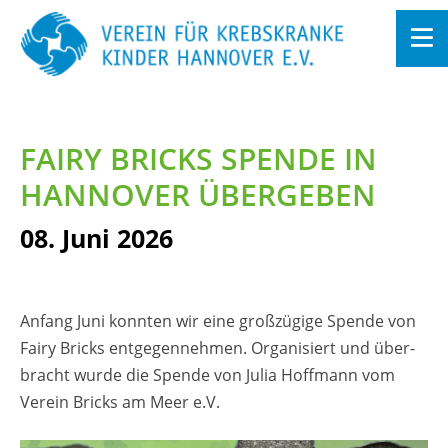
Zum
In­
halt
FAIRY BRICKS SPEN­DE IN
sprin­
gen
HAN­NO­VER ÜBER­GE­BEN
08. Juni 2026
An­fang Juni konn­ten wir eine gro­ß­zü­gi­ge Spen­de von
Fairy Bricks ent­ge­gen­neh­men. Or­ga­ni­siert und über­
bracht wurde die Spen­de von Julia Hoff­mann vom
Ver­ein Bricks am Meer e.V.