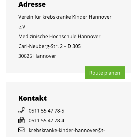
Adres­se
Ver­ein für krebs­kran­ke Kin­der Han­no­ver
e.V.
Me­di­zi­ni­sche Hoch­schu­le Han­no­ver
Carl-Neu­berg-Str. 2 – D 305
30625 Han­no­ver
Route pla­nen
Kon­takt
0511 55 47 78-5
0511 55 47 78-4
krebs­kran­ke-kin­der-han­no­ver@​t-​