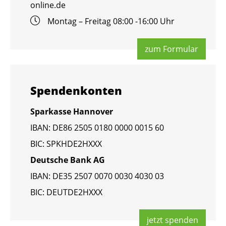
online.​de
Mon­tag – Frei­tag 08:00 -16:00 Uhr
zum For­mu­lar
Spen­den­kon­ten
Spar­kas­se Han­no­ver
IBAN: DE86 2505 0180 0000 0015 60
BIC: SPKHDE2HXXX
Deut­sche Bank AG
IBAN: DE35 2507 0070 0030 4030 03
BIC: DEUT­DE2HXXX
jetzt spen­den