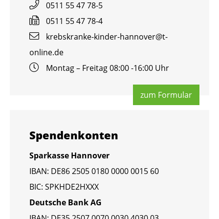
0511 55 47 78-5
0511 55 47 78-4
krebs­kran­ke-kin­der-han­no­ver@​t-​
online.​de
Mon­tag – Frei­tag 08:00 -16:00 Uhr
zum For­mu­lar
Spen­den­kon­ten
Spar­kas­se Han­no­ver
IBAN: DE86 2505 0180 0000 0015 60
BIC: SPKHDE2HXXX
Deut­sche Bank AG
IBAN: DE35 2507 0070 0030 4030 03