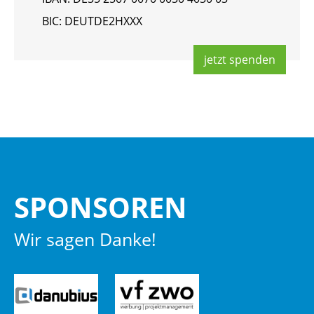
BIC: DEUT­DE2HXXX
jetzt spen­den
SPON­SO­REN
Wir sagen Danke!