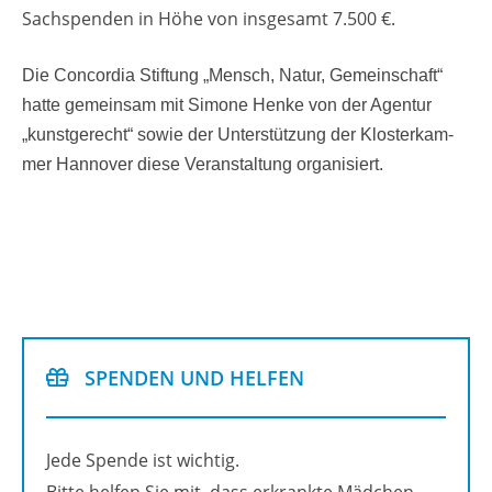
Sach­spen­den in Höhe von ins­ge­samt 7.500 €.
Die Con­cor­dia Stif­tung „Mensch, Natur, Ge­mein­schaft“
hatte ge­mein­sam mit Si­mo­ne Henke von der Agen­tur
„kunst­ge­recht“ sowie der Un­ter­stüt­zung der Klos­ter­kam­
mer Han­no­ver diese Ver­an­stal­tung or­ga­ni­siert.
SPEN­DEN UND HEL­FEN
Jede Spen­de ist wich­tig.