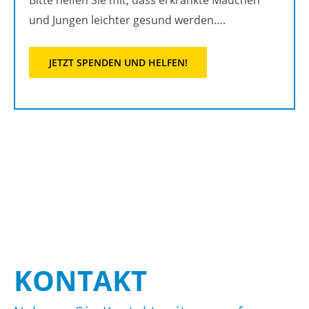
Bitte hel­fen Sie mit, dass er­krank­te Mäd­chen
und Jun­gen leich­ter ge­sund wer­den….
JETZT SPEN­DEN UND HEL­FEN!
KON­TAKT