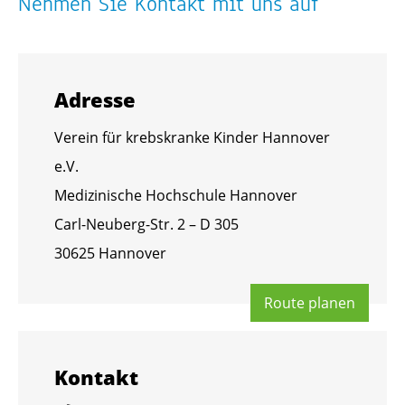
Neh­men Sie Kon­takt mit uns auf
Adres­se
Ver­ein für krebs­kran­ke Kin­der Han­no­ver
e.V.
Me­di­zi­ni­sche Hoch­schu­le Han­no­ver
Carl-Neu­berg-Str. 2 – D 305
30625 Han­no­ver
Route pla­nen
Kon­takt