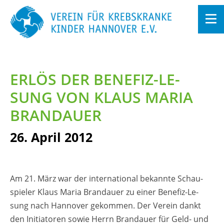
Zum
In­
halt
ERLÖS DER BE­NE­FIZ-LE­
sprin­
gen
SUNG VON KLAUS MARIA
BRAN­DAU­ER
26. April 2012
Am 21. März war der in­ter­na­tio­nal be­kann­te Schau­
spie­ler Klaus Maria Bran­dau­er zu einer Be­ne­fiz-Le­
sung nach Han­no­ver ge­kom­men. Der Ver­ein dankt
den In­itia­to­ren sowie Herrn Bran­dau­er für Geld- und