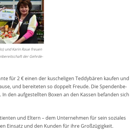
inks) und Karin Raue freu­en
­be­reit­schaft der Gehr­de­
e für 2 € einen der ku­sche­li­gen Ted­dy­bä­ren kau­fen und
u­se, und be­rei­te­ten so dop­pelt Freu­de. Die Spen­den­be­
. In den auf­ge­stell­ten Boxen an den Kas­sen be­fan­den sich
en­ten und El­tern – dem Un­ter­neh­men für sein so­zia­les
en Ein­satz und den Kun­den für ihre Gro­ß­zü­gig­keit.