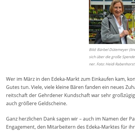
STA­TI­ON 62
BRÜ­CKEN­TEAM
STA­TI­ON 64
VER­AN­STAL­TUN­GEN
MUT­PER­LEN
Bild: Bär­bel Dü­te­mey­er (l
WALD­PI­RA­TEN
sich über die große Spen­den
ner. Foto: Heidi Ra­ben­horst
TRAU­ER­GRUP­PE
Wer im März in den Edeka-Markt zum Ein­kau­fen kam, konn­t
Gutes tun. Viele, viele klei­ne Bären fan­den ein neues Zu­ha
reit­schaft der Gehr­de­ner Kund­schaft war sehr gro­ß­zü­gig
auch grö­ße­re Geld­schei­ne.
Ganz herz­li­chen Dank sagen wir – auch im Namen der Pa­ti­
En­ga­ge­ment, den Mit­ar­bei­tern des Edeka-Mark­tes für ihr