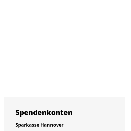
Spen­den­kon­ten
Spar­kas­se Han­no­ver