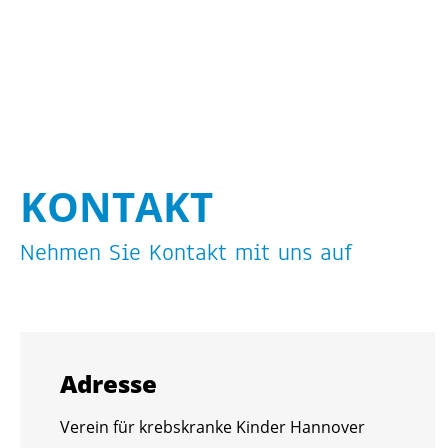
KON­TAKT
Neh­men Sie Kon­takt mit uns auf
Adres­se
Ver­ein für krebs­kran­ke Kin­der Han­no­ver