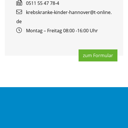
0511 55 47 78-4
krebs­kran­ke-kin­der-han­no­ver@​t-​online.​
de
Mon­tag – Frei­tag 08:00 -16:00 Uhr
zum For­mu­lar