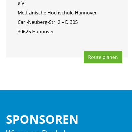
e.V.
Me­di­zi­ni­sche Hoch­schu­le Han­no­ver
Carl-Neu­berg-Str. 2 – D 305
30625 Han­no­ver
Route pla­nen
SPON­SO­REN