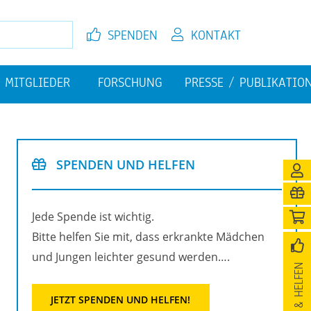
SPEN­DEN
KON­TAKT
MIT­GLIE­DER
FOR­SCHUNG
PRES­SE / PU­BLI­KA­TI­O
EL­FEN
JETZT MIT­GLIED WER­DEN
FI­NAN­ZI­EL­LE HER­AUS­FOR­
PU­BLI­KA­TIO­NEN
DE­RUN­GEN
SPEN­DEN UND HEL­FEN
­NI­GUNG
Jede Spen­de ist wich­tig.
Bitte hel­fen Sie mit, dass er­krank­te Mäd­chen
und Jun­gen leich­ter ge­sund wer­den….
SPEN­DEN & HEL­FEN
JETZT SPEN­DEN UND HEL­FEN!