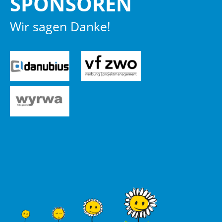
SPON­SO­REN
Wir sagen Danke!