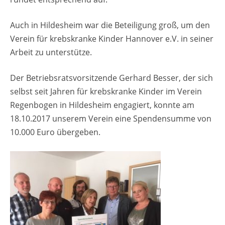
Auch in Hil­des­heim war die Be­tei­li­gung groß, um den
Ver­ein für krebs­kran­ke Kin­der Han­no­ver e.V. in sei­ner
Ar­beit zu un­ter­stüt­ze.
Der Be­triebs­rats­vor­sit­zen­de Ger­hard Bes­ser, der sich
selbst seit Jah­ren für krebs­kran­ke Kin­der im Ver­ein
Re­gen­bo­gen in Hil­des­heim en­ga­giert, konn­te am
18.10.2017 un­se­rem Ver­ein eine Spen­den­sum­me von
10.000 Euro über­ge­ben.