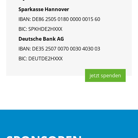
Spar­kas­se Han­no­ver
IBAN: DE86 2505 0180 0000 0015 60
BIC: SPKHDE2HXXX
Deut­sche Bank AG
IBAN: DE35 2507 0070 0030 4030 03
BIC: DEUT­DE2HXXX
jetzt spen­den