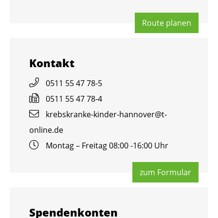
Route pla­nen
Kon­takt
0511 55 47 78-5
0511 55 47 78-4
krebs­kran­ke-kin­der-han­no­ver@​t-​
online.​de
Mon­tag – Frei­tag 08:00 -16:00 Uhr
zum For­mu­lar
Spen­den­kon­ten