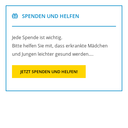
SPEN­DEN UND HEL­FEN
Jede Spen­de ist wich­tig.
Bitte hel­fen Sie mit, dass er­krank­te Mäd­chen
und Jun­gen leich­ter ge­sund wer­den….
JETZT SPEN­DEN UND HEL­FEN!