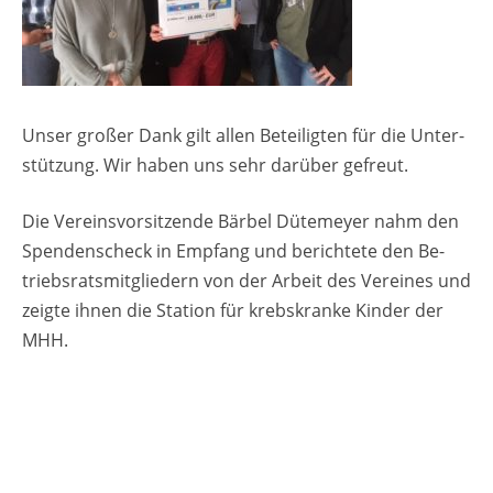
Unser gro­ßer Dank gilt allen Be­tei­lig­ten für die Un­ter­
stüt­zung. Wir haben uns sehr dar­über ge­freut.
Die Ver­eins­vor­sit­zen­de Bär­bel Dü­te­mey­er nahm den
Spen­den­scheck in Emp­fang und be­rich­te­te den Be­
triebs­rats­mit­glie­dern von der Ar­beit des Ver­ei­nes und
zeig­te ihnen die Sta­ti­on für krebs­kran­ke Kin­der der
MHH.