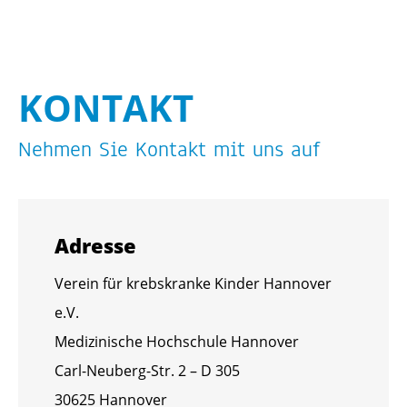
KON­TAKT
Neh­men Sie Kon­takt mit uns auf
Adres­se
Ver­ein für krebs­kran­ke Kin­der Han­no­ver
e.V.
Me­di­zi­ni­sche Hoch­schu­le Han­no­ver
Carl-Neu­berg-Str. 2 – D 305
30625 Han­no­ver