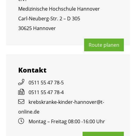
Me­di­zi­ni­sche Hoch­schu­le Han­no­ver
Carl-Neu­berg-Str. 2 – D 305
30625 Han­no­ver
Route pla­nen
Kon­takt
0511 55 47 78-5
0511 55 47 78-4
krebs­kran­ke-kin­der-han­no­ver@​t-​
online.​de
Mon­tag – Frei­tag 08:00 -16:00 Uhr