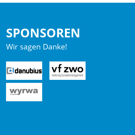
SPON­SO­REN
Wir sagen Danke!