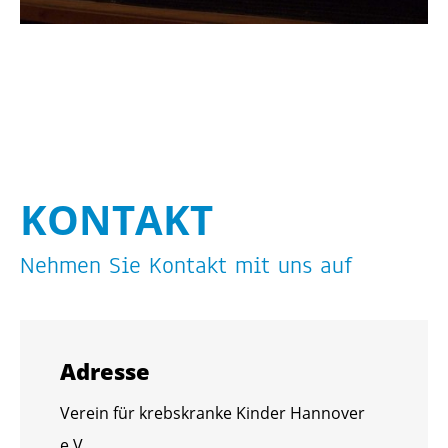
KON­TAKT
Neh­men Sie Kon­takt mit uns auf
Adres­se
Ver­ein für krebs­kran­ke Kin­der Han­no­ver
e.V.