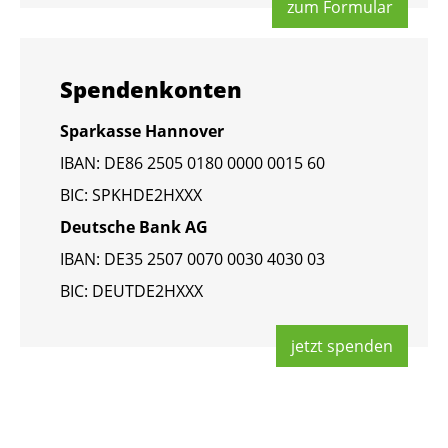
zum For­mu­lar
Spen­den­kon­ten
Spar­kas­se Han­no­ver
IBAN: DE86 2505 0180 0000 0015 60
BIC: SPKHDE2HXXX
Deut­sche Bank AG
IBAN: DE35 2507 0070 0030 4030 03
BIC: DEUT­DE2HXXX
jetzt spen­den