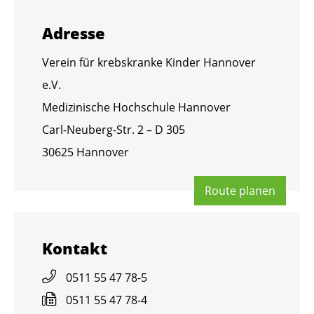
Adres­se
Ver­ein für krebs­kran­ke Kin­der Han­no­ver
e.V.
Me­di­zi­ni­sche Hoch­schu­le Han­no­ver
Carl-Neu­berg-Str. 2 – D 305
30625 Han­no­ver
Route pla­nen
Kon­takt
0511 55 47 78-5
0511 55 47 78-4