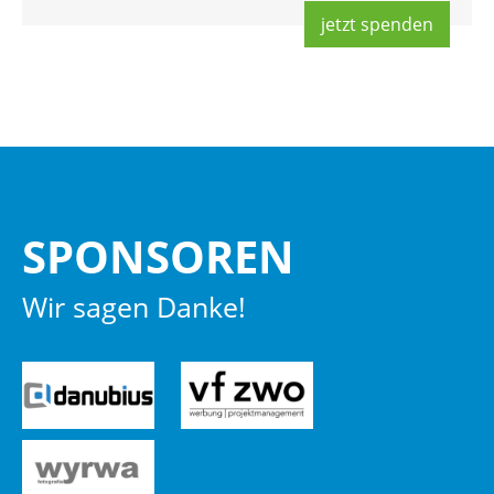
jetzt spen­den
SPON­SO­REN
Wir sagen Danke!