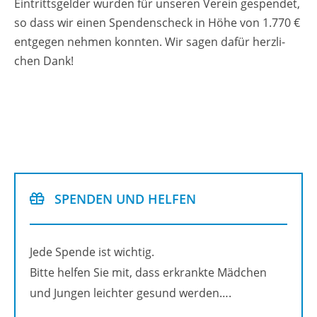
Ein­tritts­gel­der wur­den für un­se­ren Ver­ein ge­spen­det,
so dass wir einen Spen­den­scheck in Höhe von 1.770 €
ent­ge­gen neh­men konn­ten. Wir sagen dafür herz­li­
chen Dank!
SPEN­DEN UND HEL­FEN
Jede Spen­de ist wich­tig.
Bitte hel­fen Sie mit, dass er­krank­te Mäd­chen
und Jun­gen leich­ter ge­sund wer­den….