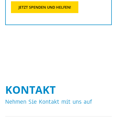
JETZT SPEN­DEN UND HEL­FEN!
KON­TAKT
Neh­men Sie Kon­takt mit uns auf