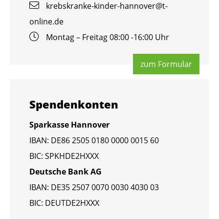
krebs­kran­ke-kin­der-han­no­ver@​t-​
online.​de
Mon­tag – Frei­tag 08:00 -16:00 Uhr
zum For­mu­lar
Spen­den­kon­ten
Spar­kas­se Han­no­ver
IBAN: DE86 2505 0180 0000 0015 60
BIC: SPKHDE2HXXX
Deut­sche Bank AG
IBAN: DE35 2507 0070 0030 4030 03
BIC: DEUT­DE2HXXX