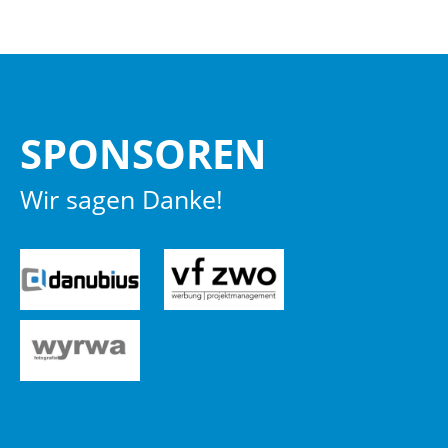
SPON­SO­REN
Wir sagen Danke!