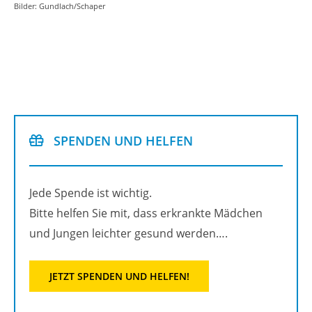
Bil­der: Gund­lach/Scha­per
SPEN­DEN UND HEL­FEN
Jede Spen­de ist wich­tig.
Bitte hel­fen Sie mit, dass er­krank­te Mäd­chen
und Jun­gen leich­ter ge­sund wer­den….
JETZT SPEN­DEN UND HEL­FEN!