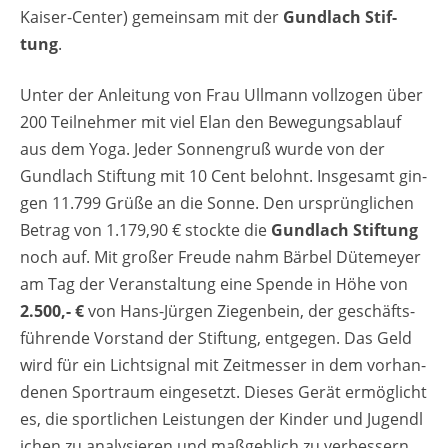
Kai­ser-Cen­ter) ge­mein­sam mit der
Gund­lach Stif­
tung
.
Unter der An­lei­tung von Frau Ull­mann voll­zo­gen über
200 Teil­neh­mer mit viel Elan den Be­we­gungs­ab­lauf
aus dem Yoga. Jeder Son­nen­gruß wurde von der
Gund­lach Stif­tung mit 10 Cent be­lohnt. Ins­ge­samt gin­
gen 11.799 Grüße an die Sonne. Den ur­sprüng­li­chen
Be­trag von 1.179,90 € stock­te die
Gund­lach Stif­tung
noch auf. Mit gro­ßer Freu­de nahm Bär­bel Dü­te­mey­er
am Tag der Ver­an­stal­tung eine Spen­de in Höhe von
2.500,- €
von Hans-Jür­gen Zie­gen­bein, der ge­schäfts­
füh­ren­de Vor­stand der Stif­tung, ent­ge­gen. Das Geld
wird für ein Licht­si­gnal mit Zeit­mes­ser in dem vor­han­
de­nen Sportraum ein­ge­setzt. Die­ses Gerät er­mög­licht
es, die sport­li­chen Leis­tun­gen der Kin­der und Ju­gend­l
i­chen zu ana­ly­sie­ren und ma­ß­geb­lich zu ver­bes­sern.