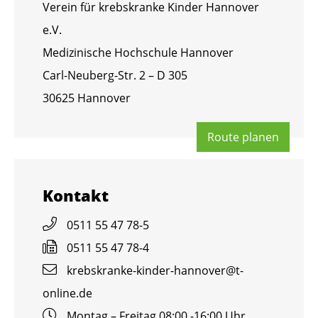
Ver­ein für krebs­kran­ke Kin­der Han­no­ver
e.V.
Me­di­zi­ni­sche Hoch­schu­le Han­no­ver
Carl-Neu­berg-Str. 2 – D 305
30625 Han­no­ver
Route pla­nen
Kon­takt
0511 55 47 78-5
0511 55 47 78-4
krebs­kran­ke-kin­der-han­no­ver@​t-​
online.​de
Mon­tag – Frei­tag 08:00 -16:00 Uhr