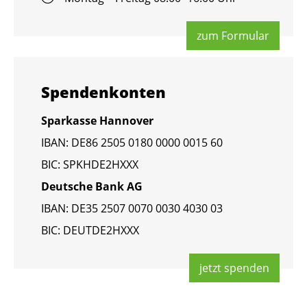
zum For­mu­lar
Spen­den­kon­ten
Spar­kas­se Han­no­ver
IBAN: DE86 2505 0180 0000 0015 60
BIC: SPKHDE2HXXX
Deut­sche Bank AG
IBAN: DE35 2507 0070 0030 4030 03
BIC: DEUT­DE2HXXX
jetzt spen­den