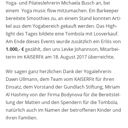
Yoga- und Pi­la­tes­leh­re­rin Mi­chae­la Busch an, bei
einem Yoga music flow mit­zu­ma­chen. Ein Bar­kee­per
be­rei­te­te Smoo­thies zu, an einem Stand konn­ten Ar­ti­
kel aus dem Yo­ga­be­reich ge­kauft wer­den. Das High­
light des Tages bil­de­te eine Tom­bo­la mit Los­ver­kauf.
Am Ende die­ses Events wurde zu­sätz­lich ein Erlös von
1.000,- €
ge­zählt, den uns Levke Jo­hann­son, Mit­ar­bei­
te­rin im KAI­SER­Fit am 18. Au­gust 2017 über­reich­te.
Wir sagen ganz herz­li­chen Dank der Yo­ga­leh­re­rin
Dawn Ull­mann, dem Team vom KAI­SER­Fit für ihren
Ein­satz, dem Vor­stand der Gund­lach Stif­tung, Mi­ri­am
Al Hash­my von der Firma Bo­dy­no­va für die Be­reit­stel­
lung der Mat­ten und den Spen­dern für die Tom­bo­la,
na­tür­lich auch im Namen der be­trof­fe­nen Kin­der und
ihren Fa­mi­li­en.