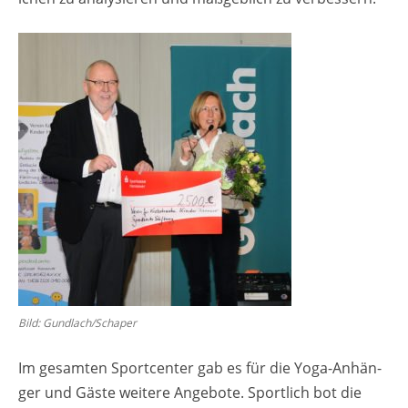
Bild: Gund­lach/Scha­per
Im ge­sam­ten Sport­cen­ter gab es für die Yoga-An­hän­
ger und Gäste wei­te­re An­ge­bo­te. Sport­lich bot die