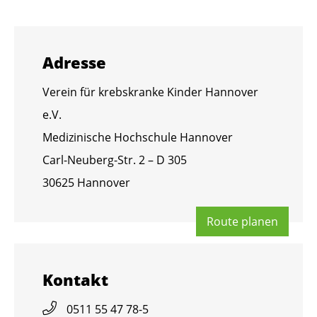
Adres­se
Ver­ein für krebs­kran­ke Kin­der Han­no­ver
e.V.
Me­di­zi­ni­sche Hoch­schu­le Han­no­ver
Carl-Neu­berg-Str. 2 – D 305
30625 Han­no­ver
Route pla­nen
Kon­takt
0511 55 47 78-5