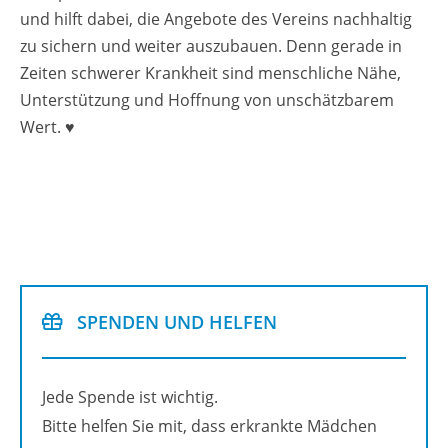
und hilft dabei, die An­ge­bo­te des Ver­eins nach­hal­tig
zu si­chern und wei­ter aus­zu­bau­en. Denn ge­ra­de in
Zei­ten schwe­rer Krank­heit sind mensch­li­che Nähe,
Un­ter­stüt­zung und Hoff­nung von un­schätz­ba­rem
Wert. ♥
SPEN­DEN UND HEL­FEN
Jede Spen­de ist wich­tig.
Bitte hel­fen Sie mit, dass er­krank­te Mäd­chen