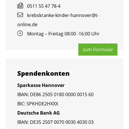
0511 55 47 78-4
krebs­kran­ke-kin­der-han­no­ver@​t-​
online.​de
Mon­tag – Frei­tag 08:00 -16:00 Uhr
zum For­mu­lar
Spen­den­kon­ten
Spar­kas­se Han­no­ver
IBAN: DE86 2505 0180 0000 0015 60
BIC: SPKHDE2HXXX
Deut­sche Bank AG
IBAN: DE35 2507 0070 0030 4030 03