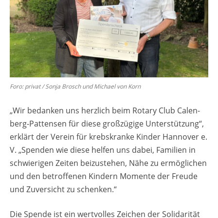
Foro: pri­vat / Sonja Brosch und Mi­cha­el von Korn
„Wir be­dan­ken uns herz­lich beim Ro­ta­ry Club Ca­len­
berg-Pat­ten­sen für diese gro­ß­zü­gi­ge Un­ter­stüt­zung“,
er­klärt der Ver­ein für krebs­kran­ke Kin­der Han­no­ver e.
V. „Spen­den wie diese hel­fen uns dabei, Fa­mi­li­en in
schwie­ri­gen Zei­ten bei­zu­ste­hen, Nähe zu er­mög­li­chen
und den be­trof­fe­nen Kin­dern Mo­men­te der Freu­de
und Zu­ver­sicht zu schen­ken.“
Die Spen­de ist ein wert­vol­les Zei­chen der So­li­da­ri­tät