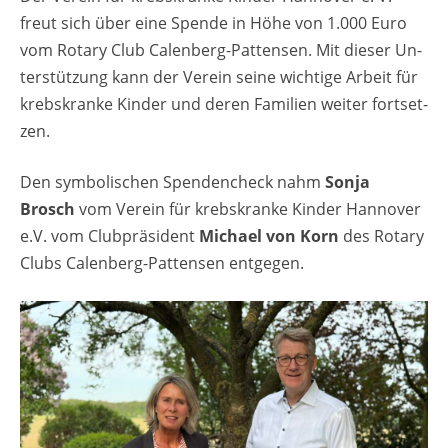
freut sich über eine Spen­de in Höhe von 1.000 Euro
vom Ro­ta­ry Club Ca­len­berg-Pat­ten­sen. Mit die­ser Un­
ter­stüt­zung kann der Ver­ein seine wich­ti­ge Ar­beit für
krebs­kran­ke Kin­der und deren Fa­mi­li­en wei­ter fort­set­
zen.
Den sym­bo­li­schen Spen­den­check nahm
Sonja
Brosch
vom Ver­ein für krebs­kran­ke Kin­der Han­no­ver
e.V. vom Club­prä­si­dent
Mi­cha­el von Korn
des Ro­ta­ry
Clubs Ca­len­berg-Pat­ten­sen ent­ge­gen.