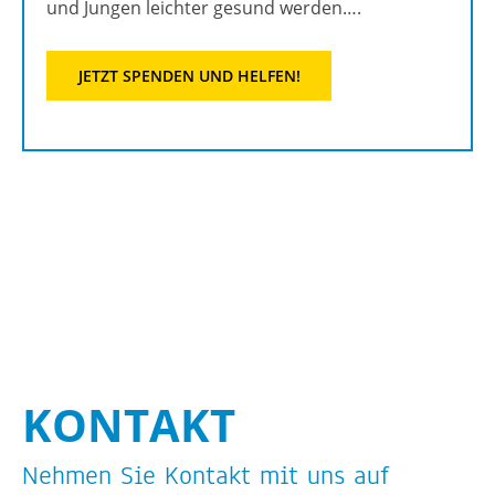
und Jun­gen leich­ter ge­sund wer­den….
JETZT SPEN­DEN UND HEL­FEN!
KON­TAKT
Neh­men Sie Kon­takt mit uns auf