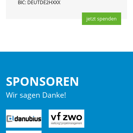
BIC: DEUT­DE2HXXX
jetzt spen­den
SPON­SO­REN
Wir sagen Danke!