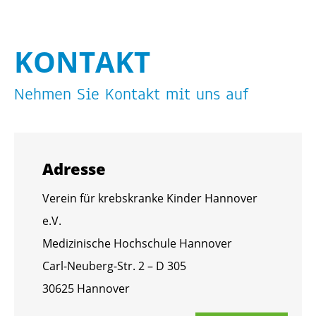
KON­TAKT
Neh­men Sie Kon­takt mit uns auf
Adres­se
Ver­ein für krebs­kran­ke Kin­der Han­no­ver
e.V.
Me­di­zi­ni­sche Hoch­schu­le Han­no­ver
Carl-Neu­berg-Str. 2 – D 305
30625 Han­no­ver