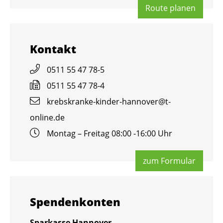
Route pla­nen
Kon­takt
0511 55 47 78-5
0511 55 47 78-4
krebs­kran­ke-kin­der-han­no­ver@​t-​
online.​de
Mon­tag – Frei­tag 08:00 -16:00 Uhr
zum For­mu­lar
Spen­den­kon­ten
Spar­kas­se Han­no­ver