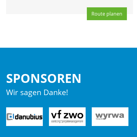
Route pla­nen
SPON­SO­REN
Wir sagen Danke!