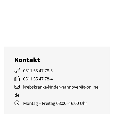
Kon­takt
0511 55 47 78-5
0511 55 47 78-4
krebs­kran­ke-kin­der-han­no­ver@​t-​online.​
de
Mon­tag – Frei­tag 08:00 -16:00 Uhr