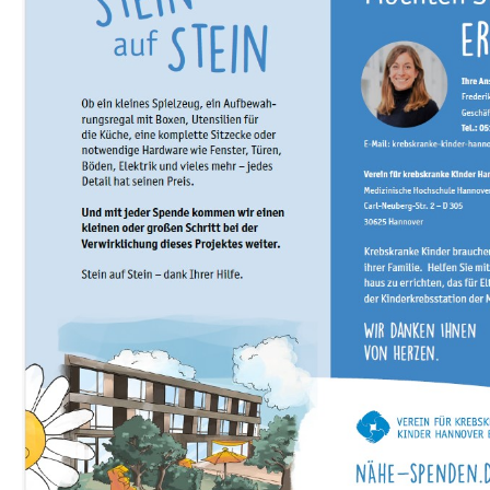
STA­TI­ON 62
BRÜ­CKEN­TEAM
STA­TI­ON 64
VER­AN­STAL­TUN­GEN
MUT­PER­LEN
WALD­PI­RA­TEN
TRAU­ER­GRUP­PE