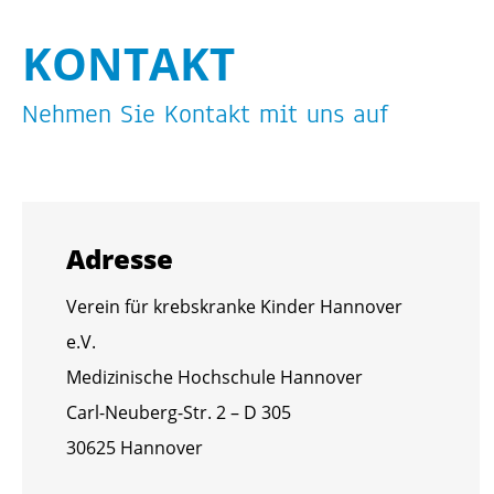
KON­TAKT
Neh­men Sie Kon­takt mit uns auf
Adres­se
Ver­ein für krebs­kran­ke Kin­der Han­no­ver
e.V.
Me­di­zi­ni­sche Hoch­schu­le Han­no­ver
Carl-Neu­berg-Str. 2 – D 305
30625 Han­no­ver