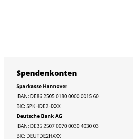
Spen­den­kon­ten
Spar­kas­se Han­no­ver
IBAN: DE86 2505 0180 0000 0015 60
BIC: SPKHDE2HXXX
Deut­sche Bank AG
IBAN: DE35 2507 0070 0030 4030 03
BIC: DEUT­DE2HXXX