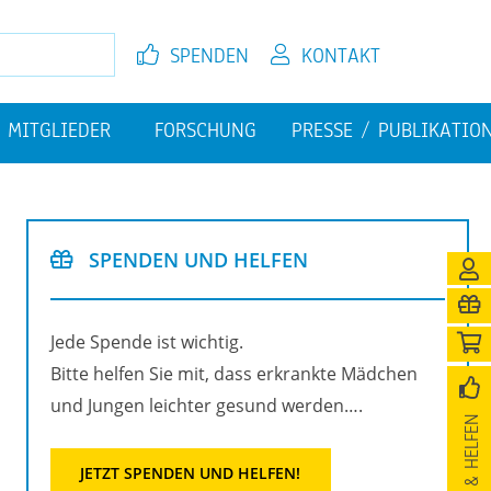
SPEN­DEN
KON­TAKT
MIT­GLIE­DER
FOR­SCHUNG
PRES­SE / PU­BLI­KA­TI­O
EL­FEN
JETZT MIT­GLIED WER­DEN
FI­NAN­ZI­EL­LE HER­AUS­FOR­
PU­BLI­KA­TIO­NEN
DE­RUN­GEN
SPEN­DEN UND HEL­FEN
­NI­GUNG
Jede Spen­de ist wich­tig.
Bitte hel­fen Sie mit, dass er­krank­te Mäd­chen
und Jun­gen leich­ter ge­sund wer­den….
SPEN­DEN & HEL­FEN
JETZT SPEN­DEN UND HEL­FEN!