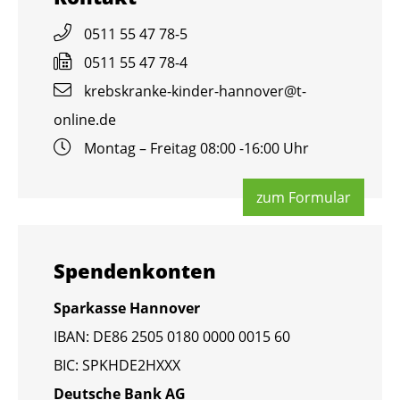
0511 55 47 78-5
0511 55 47 78-4
krebs­kran­ke-kin­der-han­no­ver@​t-​
online.​de
Mon­tag – Frei­tag 08:00 -16:00 Uhr
zum For­mu­lar
Spen­den­kon­ten
Spar­kas­se Han­no­ver
IBAN: DE86 2505 0180 0000 0015 60
BIC: SPKHDE2HXXX
Deut­sche Bank AG