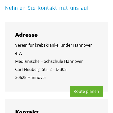
Neh­men Sie Kon­takt mit uns auf
Adres­se
Ver­ein für krebs­kran­ke Kin­der Han­no­ver
e.V.
Me­di­zi­ni­sche Hoch­schu­le Han­no­ver
Carl-Neu­berg-Str. 2 – D 305
30625 Han­no­ver
Route pla­nen
Kon­takt