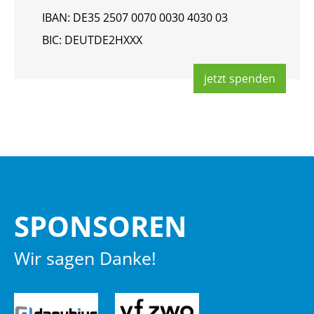
IBAN: DE35 2507 0070 0030 4030 03
BIC: DEUT­DE2HXXX
jetzt spen­den
SPON­SO­REN
Wir sagen Danke!