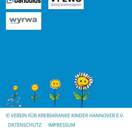
© VER­EIN FÜR KREBS­KRAN­KE KIN­DER HAN­NO­VER E.V.
DA­TEN­SCHUTZ
IM­PRES­SUM