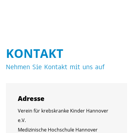
KON­TAKT
Neh­men Sie Kon­takt mit uns auf
Adres­se
Ver­ein für krebs­kran­ke Kin­der Han­no­ver
e.V.
Me­di­zi­ni­sche Hoch­schu­le Han­no­ver