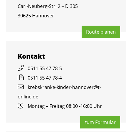
Carl-Neu­berg-Str. 2 – D 305
30625 Han­no­ver
Route pla­nen
Kon­takt
0511 55 47 78-5
0511 55 47 78-4
krebs­kran­ke-kin­der-han­no­ver@​t-​
online.​de
Mon­tag – Frei­tag 08:00 -16:00 Uhr
zum For­mu­lar