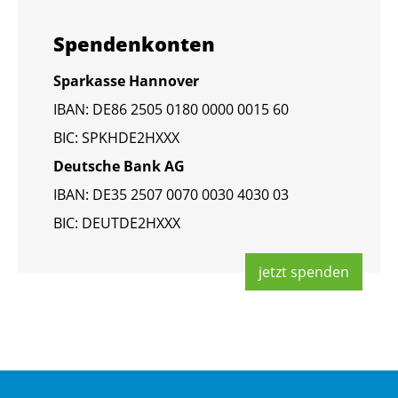
Spen­den­kon­ten
Spar­kas­se Han­no­ver
IBAN: DE86 2505 0180 0000 0015 60
BIC: SPKHDE2HXXX
Deut­sche Bank AG
IBAN: DE35 2507 0070 0030 4030 03
BIC: DEUT­DE2HXXX
jetzt spen­den