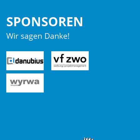
SPON­SO­REN
Wir sagen Danke!