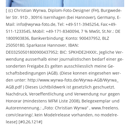
[ (c) Chris­ti­an Wyrwa, Di­plom-Foto-De­si­gner (FH), Burg­we­de­
ler Str. 91D , 30916 Isern­ha­gen (bei Han­no­ver), Ger­many, E-
Mail: info@​wyrwa-​foto.​de, Tel: +49-511-3945254, Fax:+49-
511-1233545, Mobil: +49-171-8340094, 7 % MwSt, St.​Nr.: DE
1800903836, Bank­ver­bin­dung: Konto: 900437952, BLZ
25050180, Spar­kas­se Han­no­ver, IBAN:
DE03250501800900437952; BIC: SPKHDE2HXXX:, Jeg­li­che Ver­
wen­dung aus­ser­halb einer jour­na­lis­ti­schen be­darf einer ge­
son­der­ten Frei­ga­be.Es gel­ten aus­schliess­lich meine Ge­
schafts­be­din­gun­gen (AGB). (Diese kon­nen ein­ge­se­hen wer­
den unter: http://​www.​wyrwa-​foto.​de/​Wyrwa-​AGB/​Wyrwa_​
AGB.​pdf ) Die­ses Licht­bild­werk ist ge­setz­lich ge­schuetzt.
Nach­druck, Ver­o­ef­fent­li­chung und Ver­wen­dung nur gegen
Ho­no­rar (min­des­tens MFM Liste 2008), Be­leg­ex­em­plar und
Au­to­ren­nen­nung.: „Foto: Chris­ti­an Wyrwa“ , www.​freelens.​
com/​clearing/, kein Mo­del­re­lease vor­han­den, no mo­del­re­
lease] [#0,26,121#]