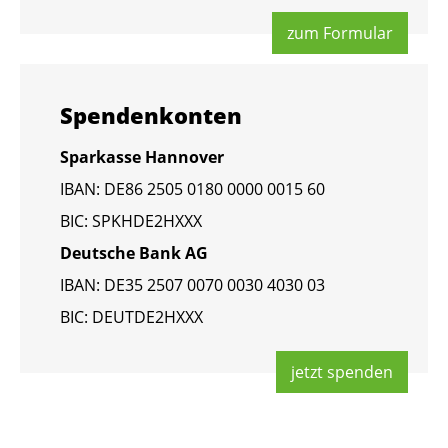
zum For­mu­lar
Spen­den­kon­ten
Spar­kas­se Han­no­ver
IBAN: DE86 2505 0180 0000 0015 60
BIC: SPKHDE2HXXX
Deut­sche Bank AG
IBAN: DE35 2507 0070 0030 4030 03
BIC: DEUT­DE2HXXX
jetzt spen­den