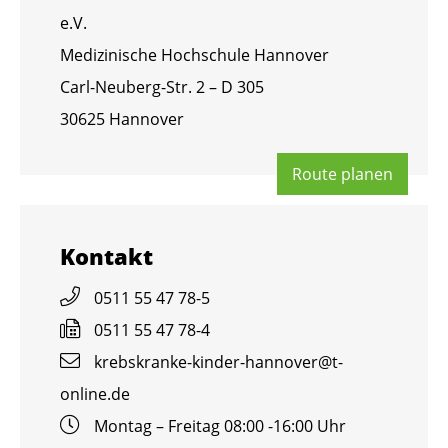
e.V.
Me­di­zi­ni­sche Hoch­schu­le Han­no­ver
Carl-Neu­berg-Str. 2 – D 305
30625 Han­no­ver
Route pla­nen
Kon­takt
0511 55 47 78-5
0511 55 47 78-4
krebs­kran­ke-kin­der-han­no­ver@​t-​
online.​de
Mon­tag – Frei­tag 08:00 -16:00 Uhr