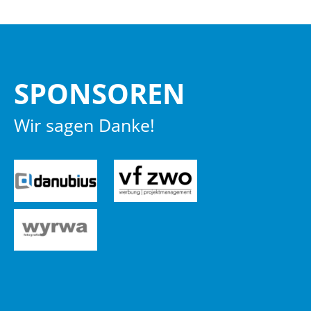
SPON­SO­REN
Wir sagen Danke!