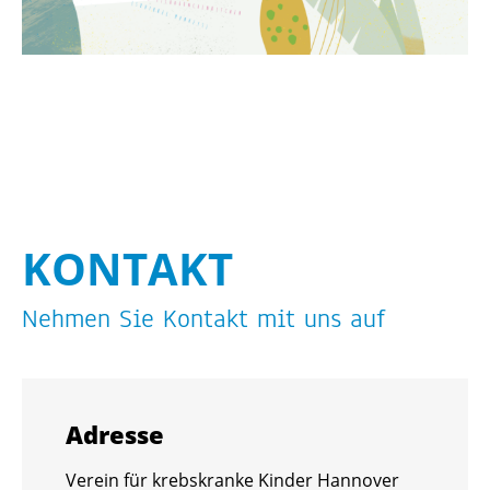
KON­TAKT
Neh­men Sie Kon­takt mit uns auf
Adres­se
Ver­ein für krebs­kran­ke Kin­der Han­no­ver