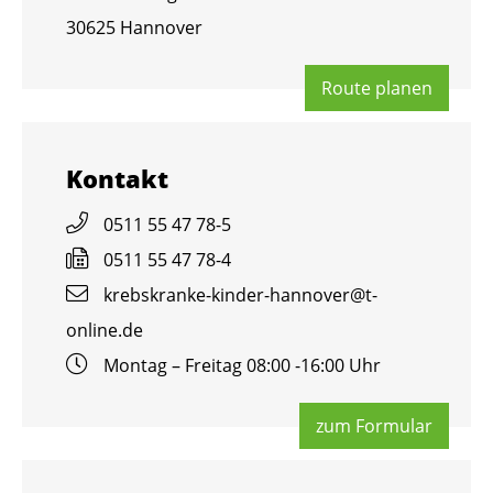
30625 Han­no­ver
Route pla­nen
Kon­takt
0511 55 47 78-5
0511 55 47 78-4
krebs­kran­ke-kin­der-han­no­ver@​t-​
online.​de
Mon­tag – Frei­tag 08:00 -16:00 Uhr
zum For­mu­lar