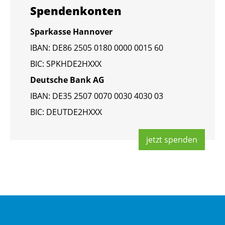
Spen­den­kon­ten
Spar­kas­se Han­no­ver
IBAN: DE86 2505 0180 0000 0015 60
BIC: SPKHDE2HXXX
Deut­sche Bank AG
IBAN: DE35 2507 0070 0030 4030 03
BIC: DEUT­DE2HXXX
jetzt spen­den