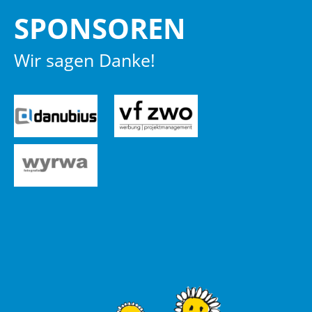
SPON­SO­REN
Wir sagen Danke!