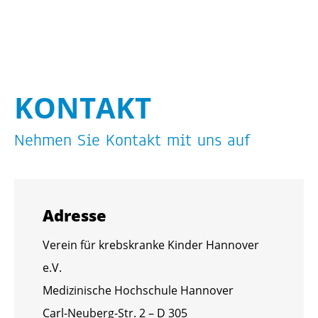
KON­TAKT
Neh­men Sie Kon­takt mit uns auf
Adres­se
Ver­ein für krebs­kran­ke Kin­der Han­no­ver
e.V.
Me­di­zi­ni­sche Hoch­schu­le Han­no­ver
Carl-Neu­berg-Str. 2 – D 305