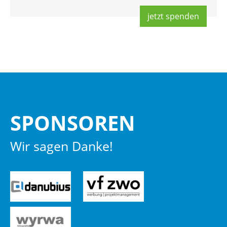
jetzt spen­den
SPON­SO­REN
Wir sagen Danke!