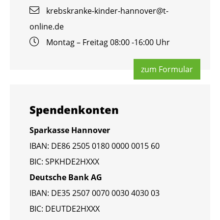
krebs­kran­ke-kin­der-han­no­ver@​t-​
online.​de
Mon­tag – Frei­tag 08:00 -16:00 Uhr
zum For­mu­lar
Spen­den­kon­ten
Spar­kas­se Han­no­ver
IBAN: DE86 2505 0180 0000 0015 60
BIC: SPKHDE2HXXX
Deut­sche Bank AG
IBAN: DE35 2507 0070 0030 4030 03
BIC: DEUT­DE2HXXX