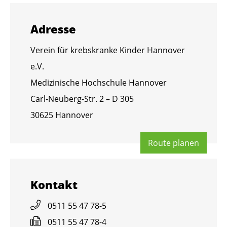
Adres­se
Ver­ein für krebs­kran­ke Kin­der Han­no­ver
e.V.
Me­di­zi­ni­sche Hoch­schu­le Han­no­ver
Carl-Neu­berg-Str. 2 – D 305
30625 Han­no­ver
Route pla­nen
Kon­takt
0511 55 47 78-5
0511 55 47 78-4