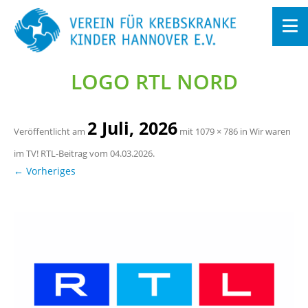
LOGO RTL NORD
Zum
In­
halt
sprin­
gen
2 Juli, 2026
Ver­öf­fent­licht am
mit
1079 × 786
in
Wir waren
im TV! RTL-Bei­trag vom 04.03.2026
.
← Vor­he­ri­ges