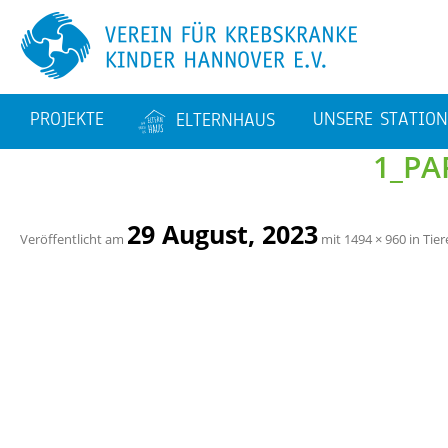
PRO­JEK­TE
UN­SE­RE STA­TIO­
EL­TERN­HAUS
1_­PA
AVA­TAR
BAU­TA­GE­BUCH
KMT – STA­TI­ON 62
EL­TERN­WOH­NUN­GEN
STA­TI­ON 64
29 Au­gust, 2023
Ver­öf­fent­licht am
mit
1494 × 960
in
Tier
FA­MI­LI­EN­BE­TREU­UNG
TA­GES­KLI­NIK
PER­SO­NAL­STEL­LEN
TIERE AUF DEN STA­TI
NEN
SPORT­THE­RA­PIE
KUNST
SA­NIE­RUNG