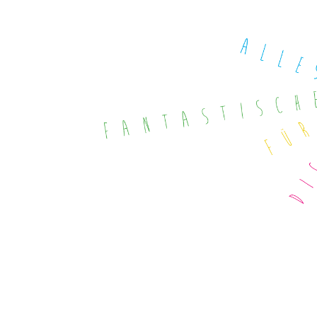
STA­TI­ON 62
BRÜ­CKEN­TEAM
STA­TI­ON 64
VER­AN­STAL­TUN­GEN
MUT­PER­LEN
WALD­PI­RA­TEN
TRAU­ER­GRUP­PE