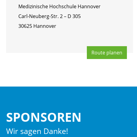
Me­di­zi­ni­sche Hoch­schu­le Han­no­ver
Carl-Neu­berg-Str. 2 – D 305
30625 Han­no­ver
Route pla­nen
SPON­SO­REN
Wir sagen Danke!