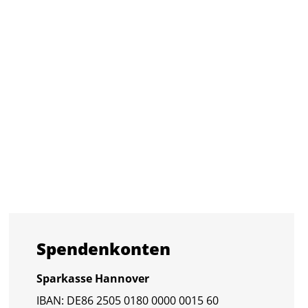
Spen­den­kon­ten
Spar­kas­se Han­no­ver
IBAN: DE86 2505 0180 0000 0015 60