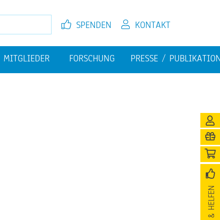
SPEN­DEN
KON­TAKT
MIT­GLIE­DER
FOR­SCHUNG
PRES­SE / PU­BLI­KA­TI­O
EL­FEN
JETZT MIT­GLIED WER­DEN
FI­NAN­ZI­EL­LE HER­AUS­FOR­
PU­BLI­KA­TIO­NEN
DE­RUN­GEN
­NI­GUNG
SPEN­DEN & HEL­FEN