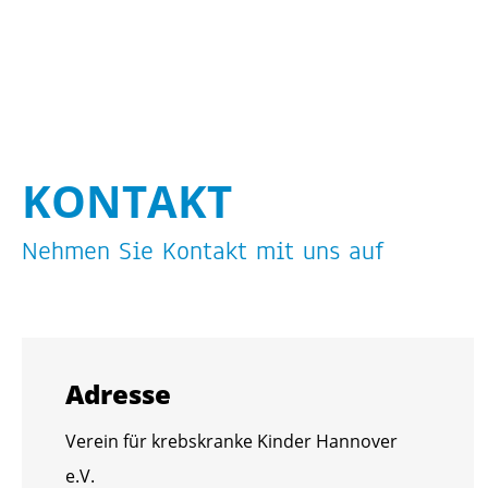
KON­TAKT
Neh­men Sie Kon­takt mit uns auf
Adres­se
Ver­ein für krebs­kran­ke Kin­der Han­no­ver
e.V.