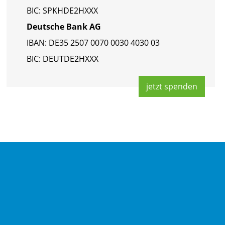
BIC: SPKHDE2HXXX
Deut­sche Bank AG
IBAN: DE35 2507 0070 0030 4030 03
BIC: DEUT­DE2HXXX
jetzt spen­den