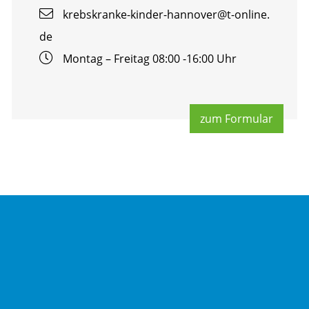
krebs­kran­ke-kin­der-han­no­ver@​t-​online.​
de
Mon­tag – Frei­tag 08:00 -16:00 Uhr
zum For­mu­lar