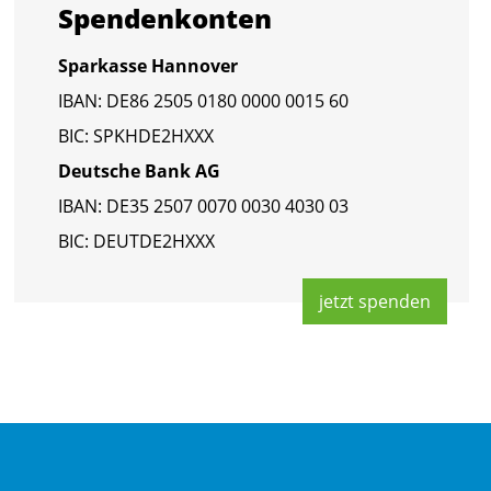
Spen­den­kon­ten
Spar­kas­se Han­no­ver
IBAN: DE86 2505 0180 0000 0015 60
BIC: SPKHDE2HXXX
Deut­sche Bank AG
IBAN: DE35 2507 0070 0030 4030 03
BIC: DEUT­DE2HXXX
jetzt spen­den