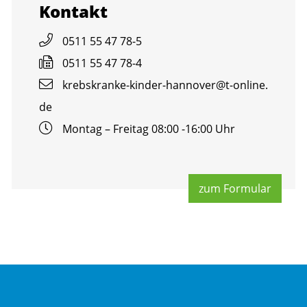
Kon­takt
0511 55 47 78-5
0511 55 47 78-4
krebs­kran­ke-kin­der-han­no­ver@​t-​online.​
de
Mon­tag – Frei­tag 08:00 -16:00 Uhr
zum For­mu­lar