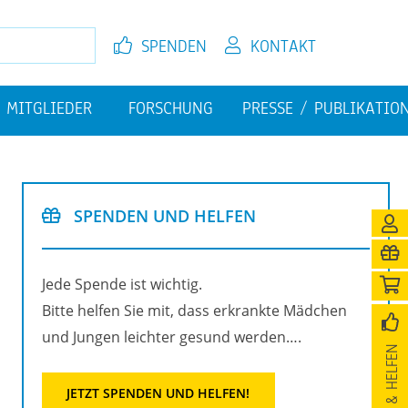
SPEN­DEN
KON­TAKT
MIT­GLIE­DER
FOR­SCHUNG
PRES­SE / PU­BLI­KA­TI­O
EL­FEN
JETZT MIT­GLIED WER­DEN
FI­NAN­ZI­EL­LE HER­AUS­FOR­
PU­BLI­KA­TIO­NEN
DE­RUN­GEN
SPEN­DEN UND HEL­FEN
­NI­GUNG
Jede Spen­de ist wich­tig.
Bitte hel­fen Sie mit, dass er­krank­te Mäd­chen
und Jun­gen leich­ter ge­sund wer­den….
SPEN­DEN & HEL­FEN
JETZT SPEN­DEN UND HEL­FEN!