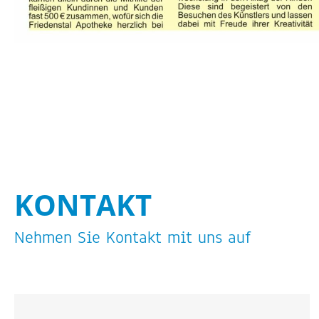
KON­TAKT
Neh­men Sie Kon­takt mit uns auf