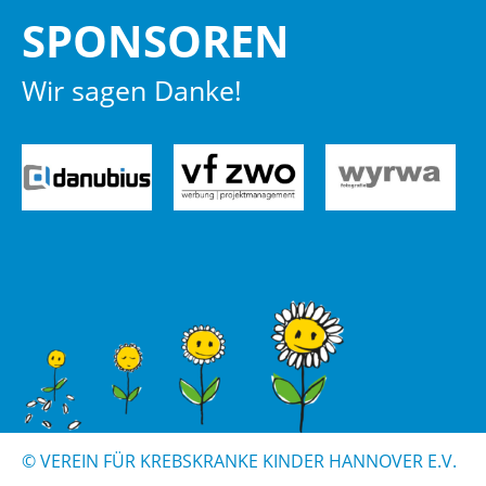
SPON­SO­REN
Wir sagen Danke!
© VER­EIN FÜR KREBS­KRAN­KE KIN­DER HAN­NO­VER E.V.