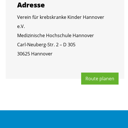
Adres­se
Ver­ein für krebs­kran­ke Kin­der Han­no­ver
e.V.
Me­di­zi­ni­sche Hoch­schu­le Han­no­ver
Carl-Neu­berg-Str. 2 – D 305
30625 Han­no­ver
Route pla­nen