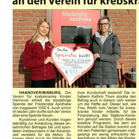
STA­TI­ON 62
BRÜ­CKEN­TEAM
STA­TI­ON 64
VER­AN­STAL­TUN­GEN
MUT­PER­LEN
WALD­PI­RA­TEN
TRAU­ER­GRUP­PE