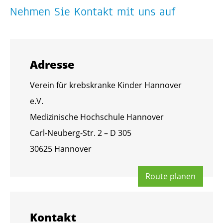
Neh­men Sie Kon­takt mit uns auf
Adres­se
Ver­ein für krebs­kran­ke Kin­der Han­no­ver
e.V.
Me­di­zi­ni­sche Hoch­schu­le Han­no­ver
Carl-Neu­berg-Str. 2 – D 305
30625 Han­no­ver
Route pla­nen
Kon­takt