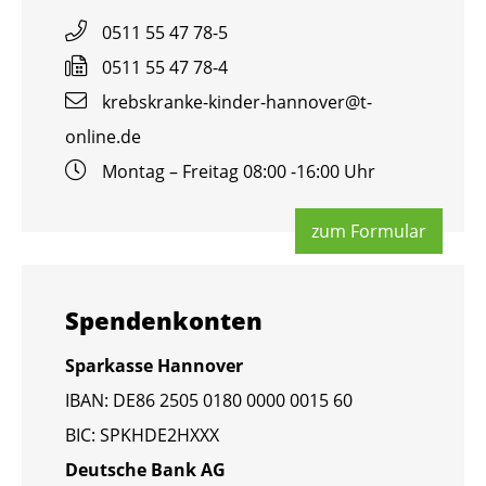
0511 55 47 78-5
0511 55 47 78-4
krebs­kran­ke-kin­der-han­no­ver@​t-​
online.​de
Mon­tag – Frei­tag 08:00 -16:00 Uhr
zum For­mu­lar
Spen­den­kon­ten
Spar­kas­se Han­no­ver
IBAN: DE86 2505 0180 0000 0015 60
BIC: SPKHDE2HXXX
Deut­sche Bank AG