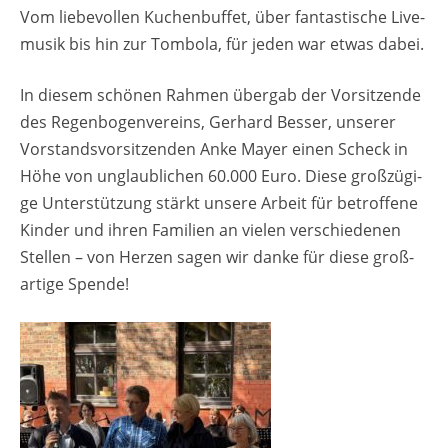
Vom lie­be­vol­len Ku­chen­buf­fet, über fan­tas­ti­sche Live­
mu­sik bis hin zur Tom­bo­la, für jeden war etwas dabei.
In die­sem schö­nen Rah­men über­gab der Vor­sit­zen­de
des Re­gen­bo­gen­ver­eins, Ger­hard Bes­ser, un­se­rer
Vor­stands­vor­sit­zen­den Anke Mayer einen Scheck in
Höhe von un­glaub­li­chen 60.000 Euro. Diese gro­ß­zü­gi­
ge Un­ter­stüt­zung stärkt un­se­re Ar­beit für be­trof­fe­ne
Kin­der und ihren Fa­mi­li­en an vie­len ver­schie­de­nen
Stel­len – von Her­zen sagen wir danke für diese gro­ß­
ar­ti­ge Spen­de!