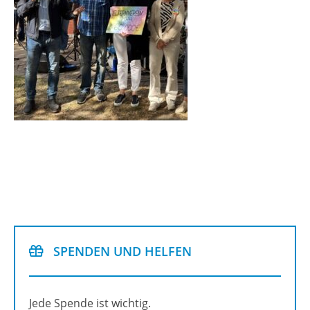
SPEN­DEN UND HEL­FEN
Jede Spen­de ist wich­tig.