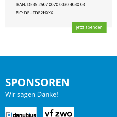
IBAN: DE35 2507 0070 0030 4030 03
BIC: DEUT­DE2HXXX
jetzt spen­den
SPON­SO­REN
Wir sagen Danke!