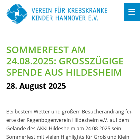
Zum
In­
halt
SOM­MER­FEST AM
sprin­
gen
24.08.2025: GRO­SS­ZÜ­GI­GE S
PEN­DE AUS HIL­DES­HEIM
28. Au­gust 2025
Bei bes­tem Wet­ter und gro­ßem Be­su­cher­an­drang fei­
er­te der Re­gen­bo­gen­ver­ein Hil­des­heim e.V. auf dem
Ge­län­de des AKKI Hil­des­heim am 24.08.2025 sein
Som­mer­fest mit vie­len High­lights für Groß und Klein.