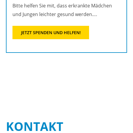
Bitte hel­fen Sie mit, dass er­krank­te Mäd­chen
und Jun­gen leich­ter ge­sund wer­den….
JETZT SPEN­DEN UND HEL­FEN!
KON­TAKT