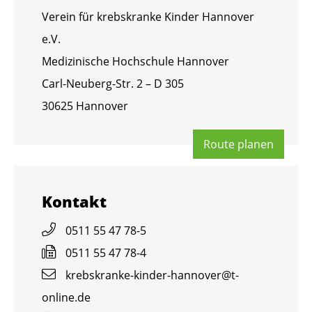
Ver­ein für krebs­kran­ke Kin­der Han­no­ver
e.V.
Me­di­zi­ni­sche Hoch­schu­le Han­no­ver
Carl-Neu­berg-Str. 2 – D 305
30625 Han­no­ver
Route pla­nen
Kon­takt
0511 55 47 78-5
0511 55 47 78-4
krebs­kran­ke-kin­der-han­no­ver@​t-​
online.​de