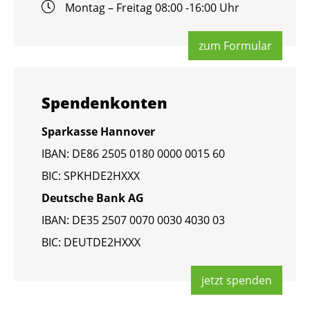
Mon­tag – Frei­tag 08:00 -16:00 Uhr
zum For­mu­lar
Spen­den­kon­ten
Spar­kas­se Han­no­ver
IBAN: DE86 2505 0180 0000 0015 60
BIC: SPKHDE2HXXX
Deut­sche Bank AG
IBAN: DE35 2507 0070 0030 4030 03
BIC: DEUT­DE2HXXX
jetzt spen­den