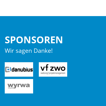
SPON­SO­REN
Wir sagen Danke!