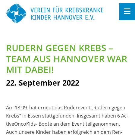
Zum
In­
halt
RU­DERN GEGEN KREBS –
sprin­
gen
TEAM AUS HAN­NO­VER WAR
MIT DABEI!
22. Sep­tem­ber 2022
Am 18.09. hat er­neut das Ru­de­re­vent „Ru­dern gegen
Krebs“ in Essen statt­ge­fun­den.
Ins­ge­samt haben 6 Ac­
ti­veOn­co­Kids- Boote an dem Event teil­ge­nom­men.
Auch un­se­re Kin­der haben er­folg­reich an dem Ren­