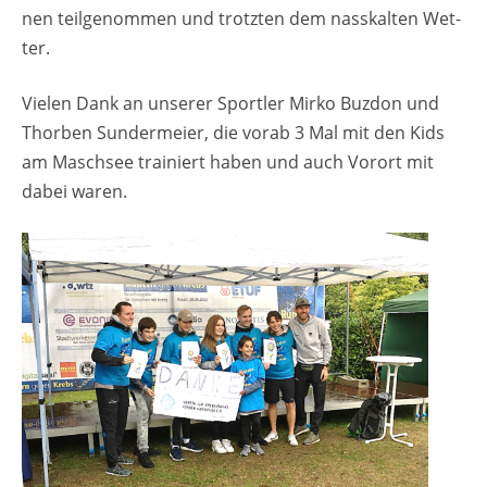
nen teil­ge­nom­men und trotz­ten dem nass­kal­ten Wet­
ter.
Vie­len Dank an un­se­rer Sport­ler Mirko Buz­don und
Thor­ben Sun­dermei­er, die vorab 3 Mal mit den Kids
am Masch­see trai­niert haben und auch Vor­ort mit
dabei waren.