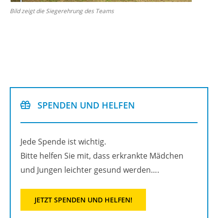
Bild zeigt die Sie­ger­eh­rung des Teams
SPEN­DEN UND HEL­FEN
Jede Spen­de ist wich­tig.
Bitte hel­fen Sie mit, dass er­krank­te Mäd­chen
und Jun­gen leich­ter ge­sund wer­den….
JETZT SPEN­DEN UND HEL­FEN!