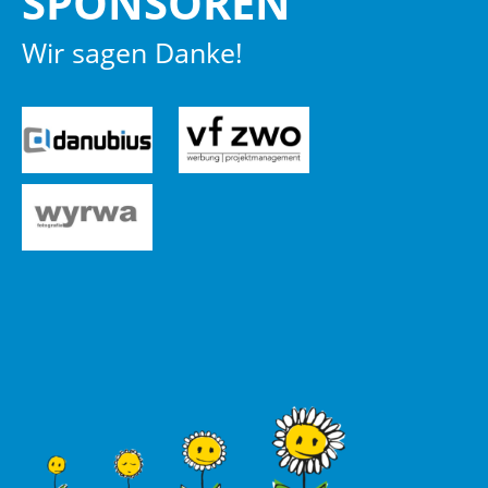
SPON­SO­REN
Wir sagen Danke!