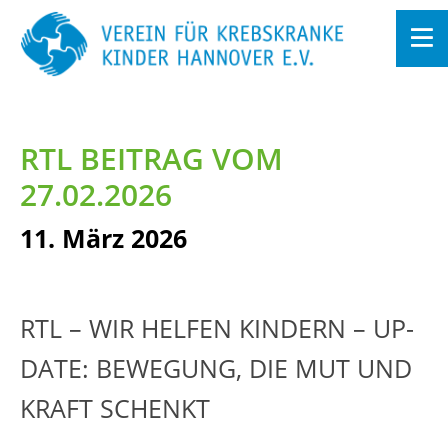
Zum
In­
halt
RTL BEI­TRAG VOM
sprin­
gen
27.02.2026
11. März 2026
RTL – WIR HEL­FEN KIN­DERN – UP­
DATE: BE­WE­GUNG, DIE MUT UND
KRAFT SCHENKT