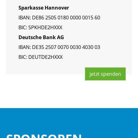
Spar­kas­se Han­no­ver
IBAN: DE86 2505 0180 0000 0015 60
BIC: SPKHDE2HXXX
Deut­sche Bank AG
IBAN: DE35 2507 0070 0030 4030 03
BIC: DEUT­DE2HXXX
jetzt spen­den