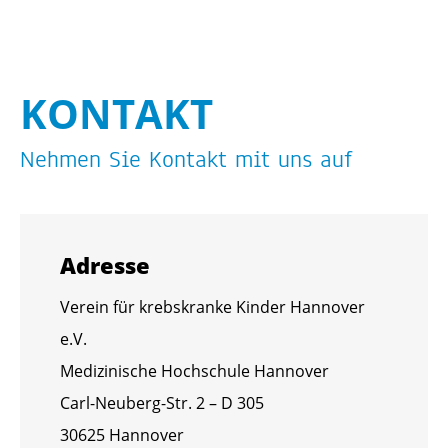
KON­TAKT
Neh­men Sie Kon­takt mit uns auf
Adres­se
Ver­ein für krebs­kran­ke Kin­der Han­no­ver
e.V.
Me­di­zi­ni­sche Hoch­schu­le Han­no­ver
Carl-Neu­berg-Str. 2 – D 305
30625 Han­no­ver