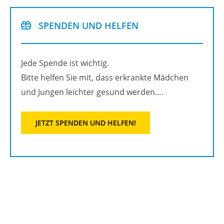
SPEN­DEN UND HEL­FEN
Jede Spen­de ist wich­tig.
Bitte hel­fen Sie mit, dass er­krank­te Mäd­chen
und Jun­gen leich­ter ge­sund wer­den….
JETZT SPEN­DEN UND HEL­FEN!