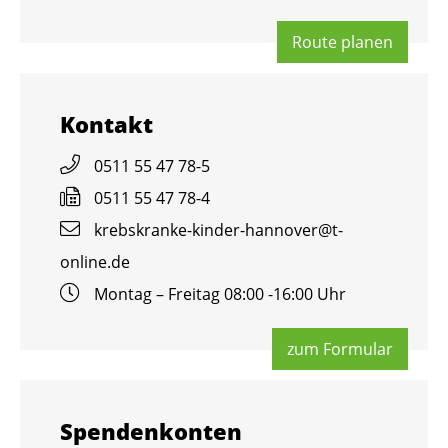
Route pla­nen
Kon­takt
0511 55 47 78-5
0511 55 47 78-4
krebs­kran­ke-kin­der-han­no­ver@​t-​
online.​de
Mon­tag – Frei­tag 08:00 -16:00 Uhr
zum For­mu­lar
Spen­den­kon­ten