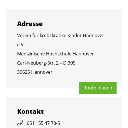
Adres­se
Ver­ein für krebs­kran­ke Kin­der Han­no­ver
e.V.
Me­di­zi­ni­sche Hoch­schu­le Han­no­ver
Carl-Neu­berg-Str. 2 – D 305
30625 Han­no­ver
Route pla­nen
Kon­takt
0511 55 47 78-5