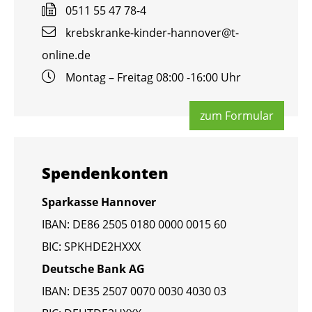
0511 55 47 78-4
krebs­kran­ke-kin­der-han­no­ver@​t-​
online.​de
Mon­tag – Frei­tag 08:00 -16:00 Uhr
zum For­mu­lar
Spen­den­kon­ten
Spar­kas­se Han­no­ver
IBAN: DE86 2505 0180 0000 0015 60
BIC: SPKHDE2HXXX
Deut­sche Bank AG
IBAN: DE35 2507 0070 0030 4030 03