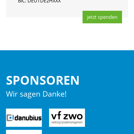
BIC: DEUT­DE2HXXX
jetzt spen­den
SPON­SO­REN
Wir sagen Danke!