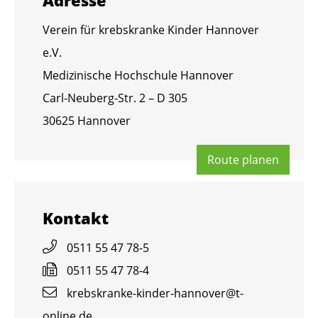
Ver­ein für krebs­kran­ke Kin­der Han­no­ver
e.V.
Me­di­zi­ni­sche Hoch­schu­le Han­no­ver
Carl-Neu­berg-Str. 2 – D 305
30625 Han­no­ver
Route pla­nen
Kon­takt
0511 55 47 78-5
0511 55 47 78-4
krebs­kran­ke-kin­der-han­no­ver@​t-​
online.​de