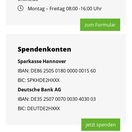
Mon­tag – Frei­tag 08:00 -16:00 Uhr
zum For­mu­lar
Spen­den­kon­ten
Spar­kas­se Han­no­ver
IBAN: DE86 2505 0180 0000 0015 60
BIC: SPKHDE2HXXX
Deut­sche Bank AG
IBAN: DE35 2507 0070 0030 4030 03
BIC: DEUT­DE2HXXX
jetzt spen­den