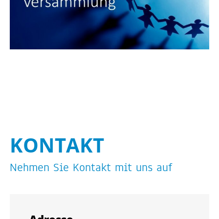
KON­TAKT
Neh­men Sie Kon­takt mit uns auf
Adres­se