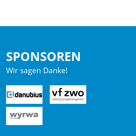
SPON­SO­REN
Wir sagen Danke!