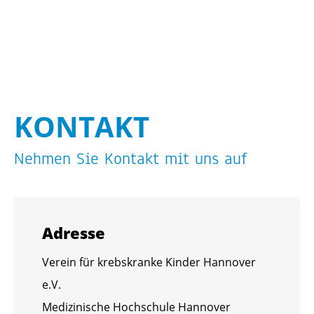
KON­TAKT
Neh­men Sie Kon­takt mit uns auf
Adres­se
Ver­ein für krebs­kran­ke Kin­der Han­no­ver
e.V.
Me­di­zi­ni­sche Hoch­schu­le Han­no­ver