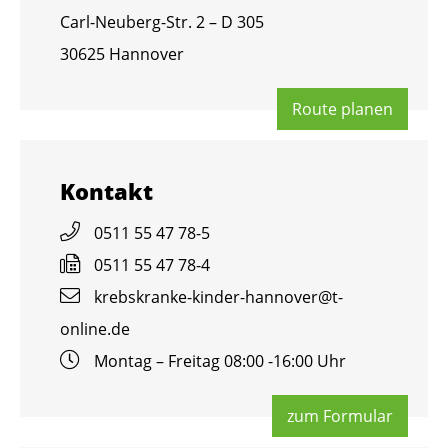
Carl-Neu­berg-Str. 2 – D 305
30625 Han­no­ver
Route pla­nen
Kon­takt
0511 55 47 78-5
0511 55 47 78-4
krebs­kran­ke-kin­der-han­no­ver@​t-​
online.​de
Mon­tag – Frei­tag 08:00 -16:00 Uhr
zum For­mu­lar