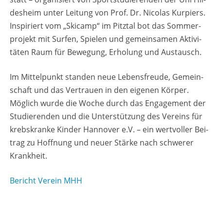
des­heim unter Lei­tung von Prof. Dr. Ni­co­las Kur­piers.
In­spi­riert vom „Ski­camp“ im Pitz­tal bot das Som­mer­
pro­jekt mit Sur­fen, Spie­len und ge­mein­sa­men Ak­ti­vi­
tä­ten Raum für Be­we­gung, Er­ho­lung und Aus­tausch.
Im Mit­tel­punkt stan­den neue Le­bens­freu­de, Ge­mein­
schaft und das Ver­trau­en in den ei­ge­nen Kör­per.
Mög­lich wurde die Woche durch das En­ga­ge­ment der
Stu­die­ren­den und die Un­ter­stüt­zung des Ver­eins für
krebs­kran­ke Kin­der Han­no­ver e.V. – ein wert­vol­ler Bei­
trag zu Hoff­nung und neuer Stär­ke nach schwe­rer
Krank­heit.
Be­richt Ver­ein MHH