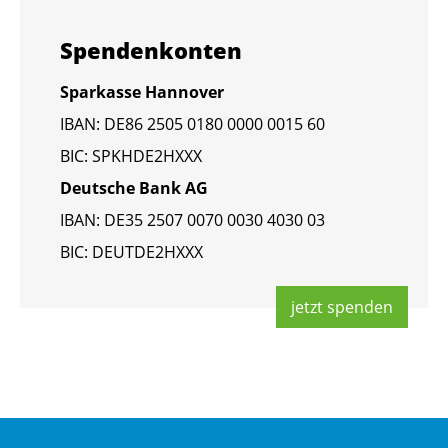
Spen­den­kon­ten
Spar­kas­se Han­no­ver
IBAN: DE86 2505 0180 0000 0015 60
BIC: SPKHDE2HXXX
Deut­sche Bank AG
IBAN: DE35 2507 0070 0030 4030 03
BIC: DEUT­DE2HXXX
jetzt spen­den