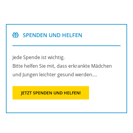
SPEN­DEN UND HEL­FEN
Jede Spen­de ist wich­tig.
Bitte hel­fen Sie mit, dass er­krank­te Mäd­chen
und Jun­gen leich­ter ge­sund wer­den….
JETZT SPEN­DEN UND HEL­FEN!