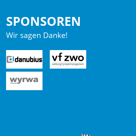
SPON­SO­REN
Wir sagen Danke!