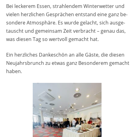
Bei le­cke­rem Essen, strah­len­dem Win­ter­wet­ter und
vie­len herz­li­chen Ge­sprä­chen ent­stand eine ganz be­
son­de­re At­mo­sphä­re. Es wurde ge­lacht, sich aus­ge­
tauscht und ge­mein­sam Zeit ver­bracht – genau das,
was die­sen Tag so wert­voll ge­macht hat.
Ein herz­li­ches Dan­ke­schön an alle Gäste, die die­sen
Neu­jahrs­brunch zu etwas ganz Be­son­de­rem ge­macht
haben.