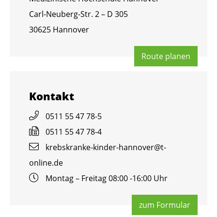
Carl-Neu­berg-Str. 2 – D 305
30625 Han­no­ver
Route pla­nen
Kon­takt
0511 55 47 78-5
0511 55 47 78-4
krebs­kran­ke-kin­der-han­no­ver@​t-​
online.​de
Mon­tag – Frei­tag 08:00 -16:00 Uhr
zum For­mu­lar