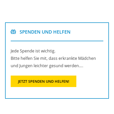
SPEN­DEN UND HEL­FEN
Jede Spen­de ist wich­tig.
Bitte hel­fen Sie mit, dass er­krank­te Mäd­chen
und Jun­gen leich­ter ge­sund wer­den….
JETZT SPEN­DEN UND HEL­FEN!