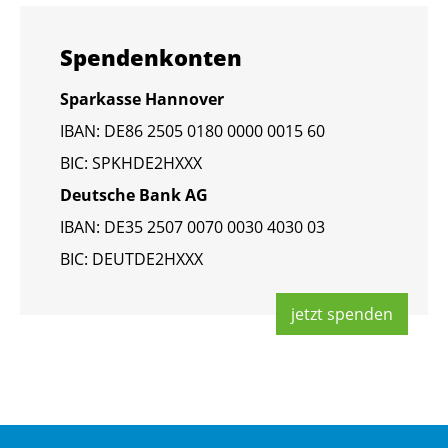
Spen­den­kon­ten
Spar­kas­se Han­no­ver
IBAN: DE86 2505 0180 0000 0015 60
BIC: SPKHDE2HXXX
Deut­sche Bank AG
IBAN: DE35 2507 0070 0030 4030 03
BIC: DEUT­DE2HXXX
jetzt spen­den