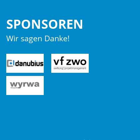
SPON­SO­REN
Wir sagen Danke!