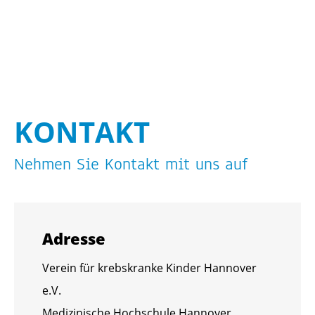
KON­TAKT
Neh­men Sie Kon­takt mit uns auf
Adres­se
Ver­ein für krebs­kran­ke Kin­der Han­no­ver
e.V.
Me­di­zi­ni­sche Hoch­schu­le Han­no­ver