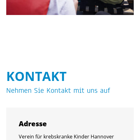
KON­TAKT
Neh­men Sie Kon­takt mit uns auf
Adres­se
Ver­ein für krebs­kran­ke Kin­der Han­no­ver