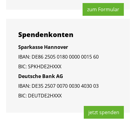
zum For­mu­lar
Spen­den­kon­ten
Spar­kas­se Han­no­ver
IBAN: DE86 2505 0180 0000 0015 60
BIC: SPKHDE2HXXX
Deut­sche Bank AG
IBAN: DE35 2507 0070 0030 4030 03
BIC: DEUT­DE2HXXX
jetzt spen­den