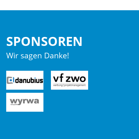
SPON­SO­REN
Wir sagen Danke!