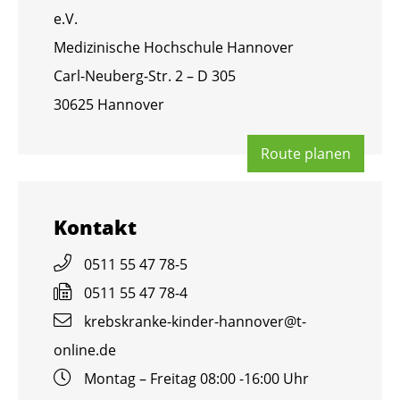
e.V.
Me­di­zi­ni­sche Hoch­schu­le Han­no­ver
Carl-Neu­berg-Str. 2 – D 305
30625 Han­no­ver
Route pla­nen
Kon­takt
0511 55 47 78-5
0511 55 47 78-4
krebs­kran­ke-kin­der-han­no­ver@​t-​
online.​de
Mon­tag – Frei­tag 08:00 -16:00 Uhr