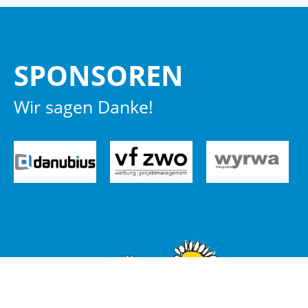
SPON­SO­REN
Wir sagen Danke!