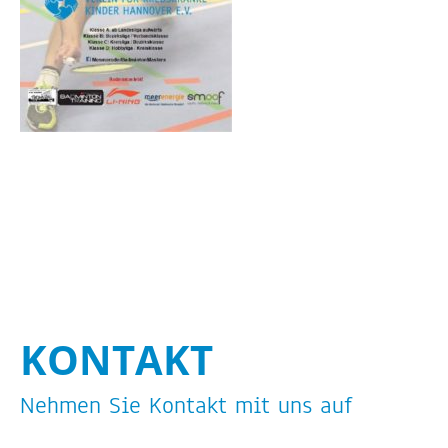
STA­TI­ON 62
BRÜ­CKEN­TEAM
STA­TI­ON 64
VER­AN­STAL­TUN­GEN
MUT­PER­LEN
WALD­PI­RA­TEN
TRAU­ER­GRUP­PE
KON­TAKT
Neh­men Sie Kon­takt mit uns auf