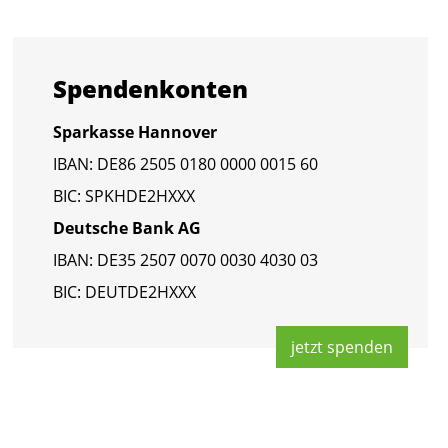
Spen­den­kon­ten
Spar­kas­se Han­no­ver
IBAN: DE86 2505 0180 0000 0015 60
BIC: SPKHDE2HXXX
Deut­sche Bank AG
IBAN: DE35 2507 0070 0030 4030 03
BIC: DEUT­DE2HXXX
jetzt spen­den