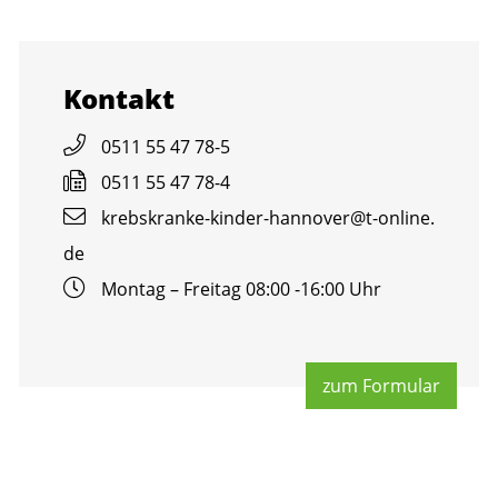
Kon­takt
0511 55 47 78-5
0511 55 47 78-4
krebs­kran­ke-kin­der-han­no­ver@​t-​online.​
de
Mon­tag – Frei­tag 08:00 -16:00 Uhr
zum For­mu­lar