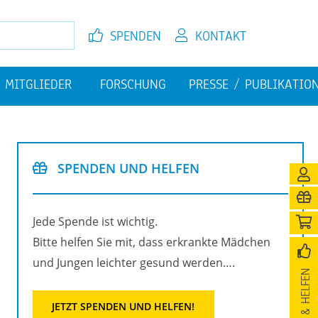
SPEN­DEN
KON­TAKT
MIT­GLIE­DER
FOR­SCHUNG
PRES­SE / PU­BLI­KA­TI­O
EL­FEN
JETZT MIT­GLIED WER­DEN
FI­NAN­ZI­EL­LE HER­AUS­FOR­
PU­BLI­KA­TIO­NEN
DE­RUN­GEN
SPEN­DEN UND HEL­FEN
­NI­GUNG
Jede Spen­de ist wich­tig.
Bitte hel­fen Sie mit, dass er­krank­te Mäd­chen
und Jun­gen leich­ter ge­sund wer­den….
SPEN­DEN & HEL­FEN
JETZT SPEN­DEN UND HEL­FEN!