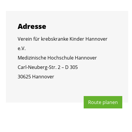
Adres­se
Ver­ein für krebs­kran­ke Kin­der Han­no­ver
e.V.
Me­di­zi­ni­sche Hoch­schu­le Han­no­ver
Carl-Neu­berg-Str. 2 – D 305
30625 Han­no­ver
Route pla­nen