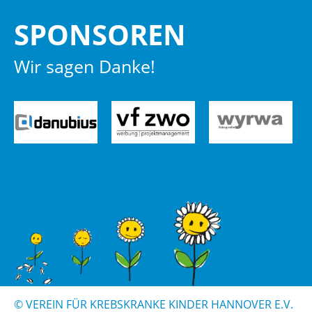
SPON­SO­REN
Wir sagen Danke!
© VER­EIN FÜR KREBS­KRAN­KE KIN­DER HAN­NO­VER E.V.