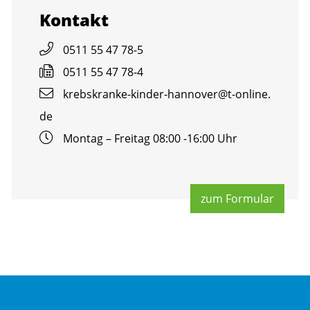
Kon­takt
0511 55 47 78-5
0511 55 47 78-4
krebs­kran­ke-kin­der-han­no­ver@​t-​online.​
de
Mon­tag – Frei­tag 08:00 -16:00 Uhr
zum For­mu­lar