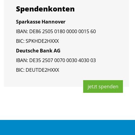
Spen­den­kon­ten
Spar­kas­se Han­no­ver
IBAN: DE86 2505 0180 0000 0015 60
BIC: SPKHDE2HXXX
Deut­sche Bank AG
IBAN: DE35 2507 0070 0030 4030 03
BIC: DEUT­DE2HXXX
jetzt spen­den