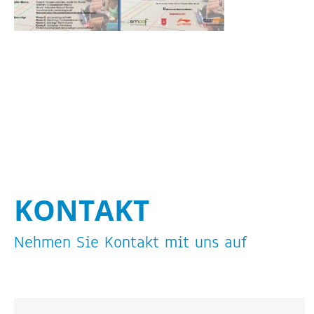
STA­TI­ON 62
BRÜ­CKEN­TEAM
STA­TI­ON 64
VER­AN­STAL­TUN­GEN
MUT­PER­LEN
WALD­PI­RA­TEN
TRAU­ER­GRUP­PE
KON­TAKT
Neh­men Sie Kon­takt mit uns auf