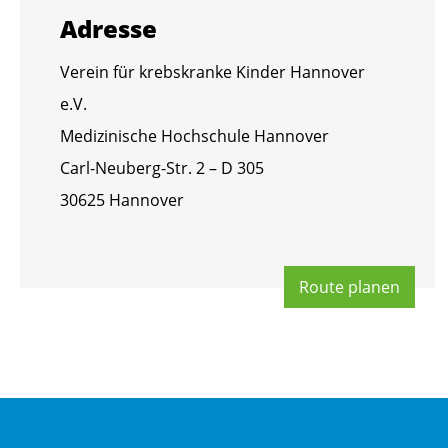
Adres­se
Ver­ein für krebs­kran­ke Kin­der Han­no­ver
e.V.
Me­di­zi­ni­sche Hoch­schu­le Han­no­ver
Carl-Neu­berg-Str. 2 – D 305
30625 Han­no­ver
Route pla­nen