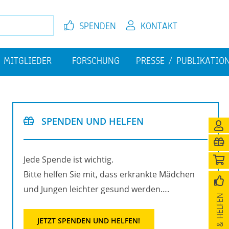
SPEN­DEN
KON­TAKT
MIT­GLIE­DER
FOR­SCHUNG
PRES­SE / PU­BLI­KA­TI­O
EL­FEN
JETZT MIT­GLIED WER­DEN
FI­NAN­ZI­EL­LE HER­AUS­FOR­
PU­BLI­KA­TIO­NEN
DE­RUN­GEN
SPEN­DEN UND HEL­FEN
­NI­GUNG
Jede Spen­de ist wich­tig.
Bitte hel­fen Sie mit, dass er­krank­te Mäd­chen
und Jun­gen leich­ter ge­sund wer­den….
SPEN­DEN & HEL­FEN
JETZT SPEN­DEN UND HEL­FEN!