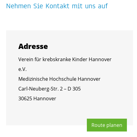
Neh­men Sie Kon­takt mit uns auf
Adres­se
Ver­ein für krebs­kran­ke Kin­der Han­no­ver
e.V.
Me­di­zi­ni­sche Hoch­schu­le Han­no­ver
Carl-Neu­berg-Str. 2 – D 305
30625 Han­no­ver
Route pla­nen