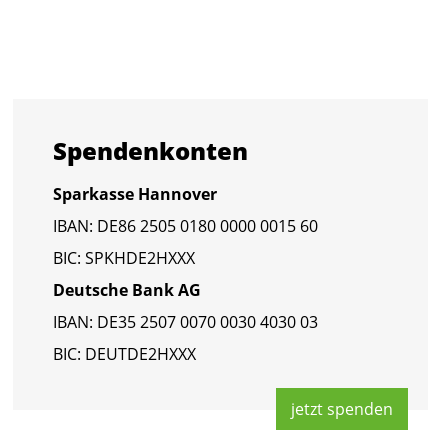
Spen­den­kon­ten
Spar­kas­se Han­no­ver
IBAN: DE86 2505 0180 0000 0015 60
BIC: SPKHDE2HXXX
Deut­sche Bank AG
IBAN: DE35 2507 0070 0030 4030 03
BIC: DEUT­DE2HXXX
jetzt spen­den