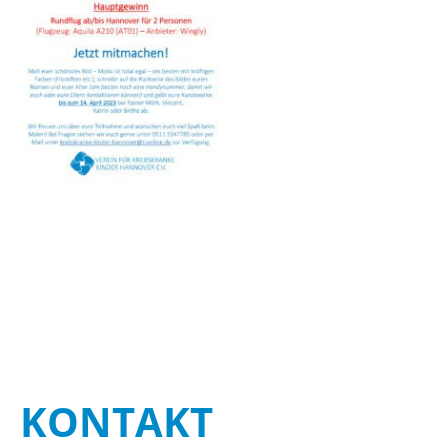
STA­TI­ON 62
BRÜ­CKEN­TEAM
STA­TI­ON 64
VER­AN­STAL­TUN­GEN
MUT­PER­LEN
WALD­PI­RA­TEN
TRAU­ER­GRUP­PE
KON­TAKT