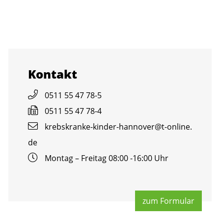
Kon­takt
0511 55 47 78-5
0511 55 47 78-4
krebs­kran­ke-kin­der-han­no­ver@​t-​online.​
de
Mon­tag – Frei­tag 08:00 -16:00 Uhr
zum For­mu­lar