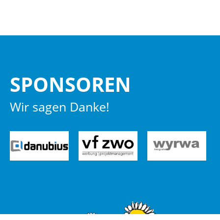
SPON­SO­REN
Wir sagen Danke!