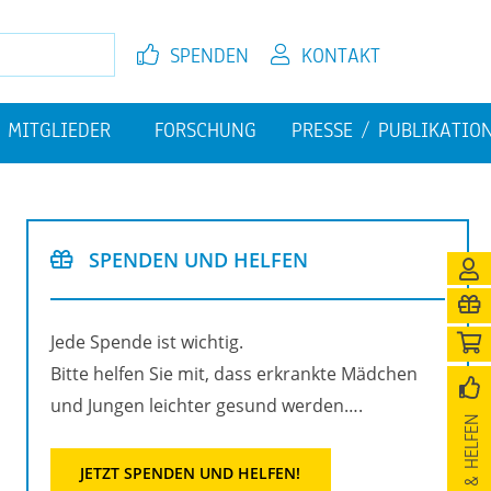
SPEN­DEN
KON­TAKT
MIT­GLIE­DER
FOR­SCHUNG
PRES­SE / PU­BLI­KA­TI­O
EL­FEN
JETZT MIT­GLIED WER­DEN
FI­NAN­ZI­EL­LE HER­AUS­FOR­
PU­BLI­KA­TIO­NEN
DE­RUN­GEN
SPEN­DEN UND HEL­FEN
­NI­GUNG
Jede Spen­de ist wich­tig.
Bitte hel­fen Sie mit, dass er­krank­te Mäd­chen
und Jun­gen leich­ter ge­sund wer­den….
SPEN­DEN & HEL­FEN
JETZT SPEN­DEN UND HEL­FEN!